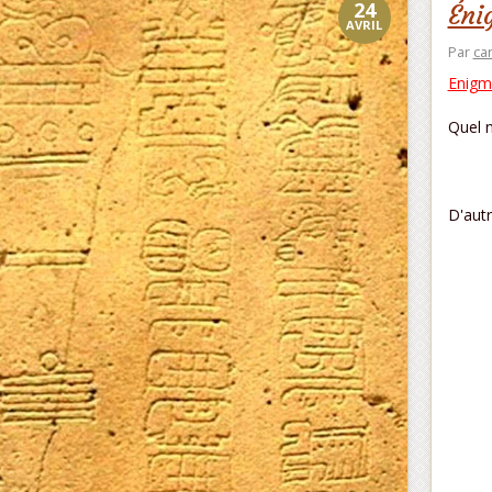
24
Éni
AVRIL
Par
ca
Enigm
Quel n
D'aut