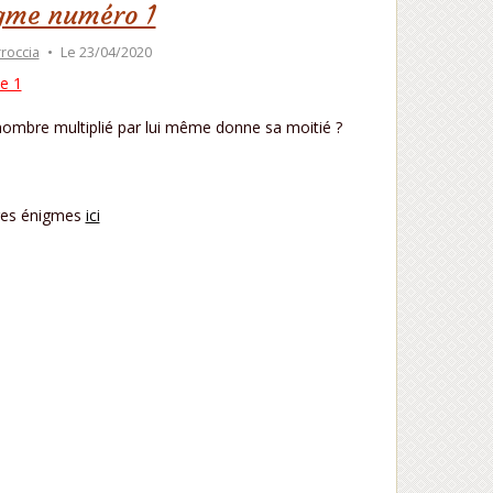
gme numéro 1
rroccia
Le 23/04/2020
e 1
ombre multiplié par lui même donne sa moitié ?
res énigmes
ici