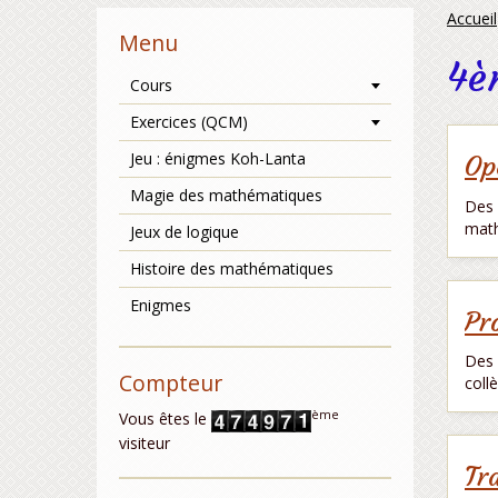
Accueil
Menu
4è
Cours
Exercices (QCM)
Jeu : énigmes Koh-Lanta
Op
Magie des mathématiques
Des 
math
Jeux de logique
Histoire des mathématiques
Enigmes
Pr
Des 
Compteur
coll
ème
Vous êtes le
visiteur
Tr