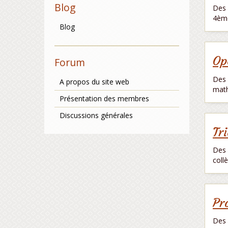
Blog
Des 
4èm
Blog
Op
Forum
Des 
A propos du site web
math
Présentation des membres
Discussions générales
Tr
Des 
coll
Pr
Des 