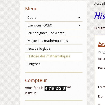
Accueil
Menu
Hi
Cours
Exercices (QCM)
D'autr
Jeu : énigmes Koh-Lanta
Magie des mathématiques
Le
Jeux de logique
Par
c
Histoire des mathématiques
Actu
Enigmes
Par 
Compteur
En r
ème
Vous êtes le
visiteur
Donc