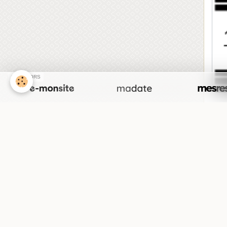
SPONSORS
Donc
1) O
barr
2) 4
3) O
4) 1
5) O