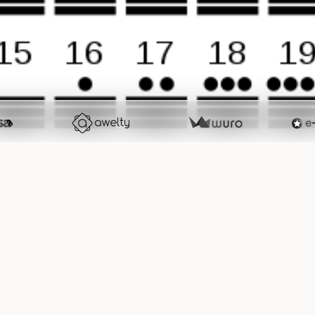
 pour écrire 41 527 :
n regarde combien de fois 8 000 il y a dans 41 527. 5 × 8 000 = 40 00
e horizontale
.
1 527 - 40 000 = 1 527
n regarde combien de fois 400 il y a dans 1 527. 3 × 400 = 1 200. Don
 527 - 1 200 = 327
n regarde combien de fois 20 il y a dans 327. 16 × 20 = 320. Donc le 