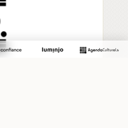
0. Donc le premier nombre est 5, c'est-à-dire
une
c le deuxième nombre est 3, c'est-à-dire
3 points
.
troisième nombre est 16, c'est-à-dire
3 barres