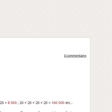
0 commentaire
 20 =
8 000
; 20 × 20 × 20 × 20 =
160 000
etc...