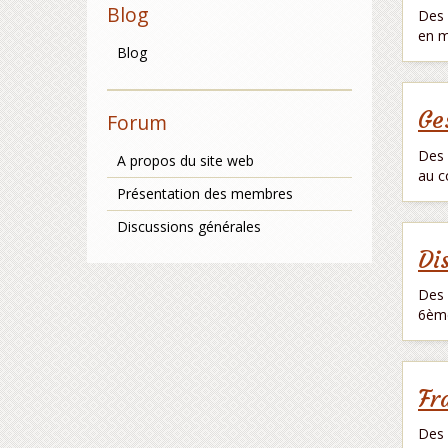
Blog
Des 
en m
Blog
Ge
Forum
Des 
A propos du site web
au c
Présentation des membres
Discussions générales
Di
Des 
6èm
Fr
Des 