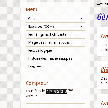
Accueil
Menu
6è
Cours
Exercices (QCM)
Jeu : énigmes Koh-Lanta
No
Magie des mathématiques
Des 
coll
Jeux de logique
Histoire des mathématiques
Enigmes
El
Des 
Compteur
au c
ème
Vous êtes le
visiteur
No