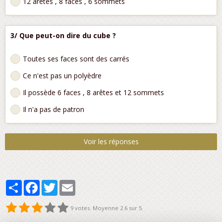
12 arêtes , 8 faces , 6 sommets
3/ Que peut-on dire du cube ?
Toutes ses faces sont des carrés
Ce n'est pas un polyèdre
Il possède 6 faces , 8 arêtes et 12 sommets
Il n'a pas de patron
Voir les réponses
Partager
Facebook
Twitter
Email
9
votes. Moyenne
2.6
sur 5.