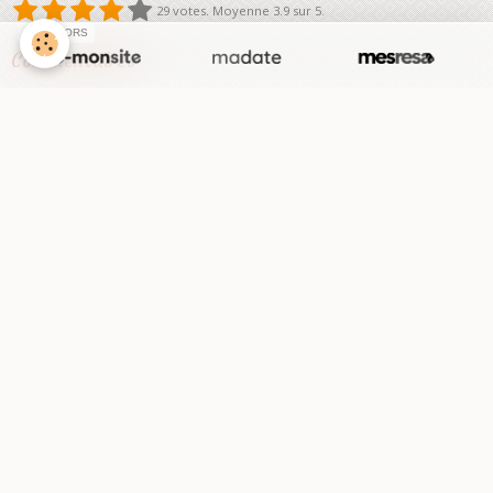
29
votes. Moyenne
3.9
sur 5.
SPONSORS
Commentaires
1. josh
Le 03/06/2025
tres facile
2. patator
Le 20/03/2025
3. spider-man
Le 20/03/2025
désolé je me suis tromper d'orthografe je voulais dire
très bon quiz!