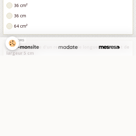
36 cm²
36 cm
64 cm²
SPONSORS
9/ Calculer l'aire d'un rectangle de longueur 10 cm et de
largeur 5 cm
30 cm²
30 cm
50 cm
50 cm²
10/ Calculer l'aire d'un triangle rectangle dont les côtés
de l'angle droit ont pour longueur 3 cm et 4 cm