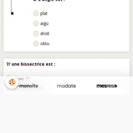
plat
aigu
droit
obtu
7/ une bissectrice est :
un angle
SPONSORS
une demi-droite
une droite
un segment
8/ Un angle mesure 50°. Pour tracer sa bissectrice au