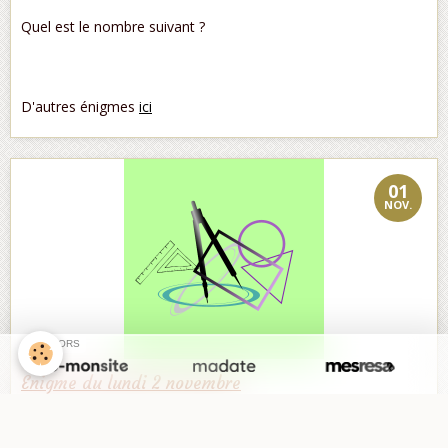
Quel est le nombre suivant ?
D'autres énigmes
ici
01
NOV.
SPONSORS
Enigme du lundi 2 novembre
Par
carroccia
Énigme du lundi 2 novembre