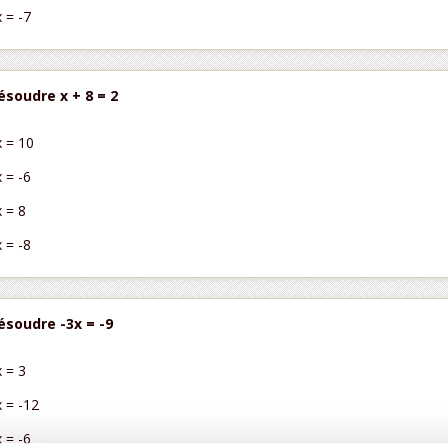
x = -7
ésoudre x + 8 = 2
x = 10
x = -6
x = 8
x = -8
ésoudre -3x = -9
x = 3
x = -12
x = -6