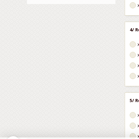
4/ R
5/ R