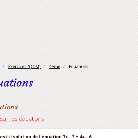
Exercices (QCM)
4ème
Equations
uations
ations
ur les équations
 est-il solution de l'équation 7x - 3 = 4x - 6