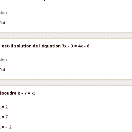
Non
Oui
1 est-il solution de l'équation 7x - 3 = 4x - 6
Non
Oui
ésoudre x - 7 = -5
x = 2
x = 7
x = -12