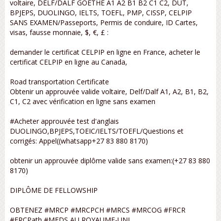
voltaire, DELF/DALF GOETHE A1 A2 B1 B2 C1 C2, DUT,
BPJEPS, DUOLINGO, IELTS, TOEFL, PMP, CISSP, CELPIP
SANS EXAMEN/Passeports, Permis de conduire, ID Cartes,
visas, fausse monnaie, $, €, £ :
demander le certificat CELPIP en ligne en France, acheter le
certificat CELPIP en ligne au Canada,
Road transportation Certificate
Obtenir un approuvée valide voltaire, Delf/Dalf A1, A2, B1, B2,
C1, C2 avec vérification en ligne sans examen
#Acheter approuvée test d'anglais
DUOLINGO,BPJEPS,TOEIC/IELTS/TOEFL/Questions et
corrigés: Appel((whatsapp+27 83 880 8170)
obtenir un approuvée diplôme valide sans examen:(+27 83 880
8170)
DIPLÔME DE FELLOWSHIP
OBTENEZ #MRCP #MRCPCH #MRCS #MRCOG #FRCR
#FRCPath #MFDS AU ROYAUME-UNI