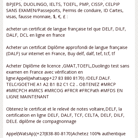
BPJEPS, DUOLINGO, IELTS, TOEFL, PMP, CISSP, CELPIP
SANS EXAMEN/Passeports, Permis de conduire, ID Cartes,
visas, fausse monnaie, $, €, £ :
acheter un certificat de langue française tel que DELF, DILF,
DALF, DCL en ligne en france
Acheter un certificat Diplôme approfondi de langue française
(DALF) sur internet en France, Buy delf, dalf, tef, tcf, tf
Acheter Diplôme de licence ,GMAT,TOEFL,Duolingo test sans
examen en France avec vérification en
ligne:Appel((whatsapp+27 83 880 8170) /DELF.DALF.
TELC/GOETHE A1 A2 B1 B2 C1 C2 .. OBTENEZ #MRCP
#MRCPCH #MRCS #MRCOG #FRCR #FRCPath #MFDS EN
LIGNE MAINTENANT
Obtenez le certificat et le relevé de notes voltaire,DELF, la
certification en ligne DELF, DALF, TCF, CELTA, DELF, DILF,
DELE. diplôme de compagnonnage
Appel(WatsAp)(+27(838-80-8170)Achetez 100% authentique