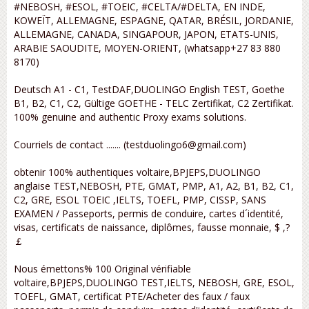
#NEBOSH, #ESOL, #TOEIC, #CELTA/#DELTA, EN INDE,
KOWEÏT, ALLEMAGNE, ESPAGNE, QATAR, BRÉSIL, JORDANIE,
ALLEMAGNE, CANADA, SINGAPOUR, JAPON, ETATS-UNIS,
ARABIE SAOUDITE, MOYEN-ORIENT, (whatsapp+27 83 880
8170)
Deutsch A1 - C1, TestDAF,DUOLINGO English TEST, Goethe
B1, B2, C1, C2, Gültige GOETHE - TELC Zertifikat, C2 Zertifikat.
100% genuine and authentic Proxy exams solutions.
Courriels de contact ....... (testduolingo6@gmail.com)
obtenir 100% authentiques voltaire,BPJEPS,DUOLINGO
anglaise TEST,NEBOSH, PTE, GMAT, PMP, A1, A2, B1, B2, C1,
C2, GRE, ESOL TOEIC ,IELTS, TOEFL, PMP, CISSP, SANS
EXAMEN / Passeports, permis de conduire, cartes d´identité,
visas, certificats de naissance, diplômes, fausse monnaie, $ ,?
￡
Nous émettons% 100 Original vérifiable
voltaire,BPJEPS,DUOLINGO TEST,IELTS, NEBOSH, GRE, ESOL,
TOEFL, GMAT, certificat PTE/Acheter des faux / faux