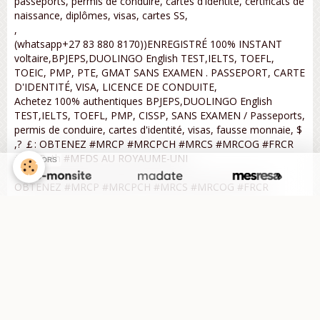
passeports, permis de conduire, cartes d'identité, certificats de
naissance, diplômes, visas, cartes SS,
,
(whatsapp+27 83 880 8170))ENREGISTRÉ 100% INSTANT
voltaire,BPJEPS,DUOLINGO English TEST,IELTS, TOEFL,
TOEIC, PMP, PTE, GMAT SANS EXAMEN . PASSEPORT, CARTE
D'IDENTITÉ, VISA, LICENCE DE CONDUITE,
Achetez 100% authentiques BPJEPS,DUOLINGO English
TEST,IELTS, TOEFL, PMP, CISSP, SANS EXAMEN / Passeports,
permis de conduire, cartes d'identité, visas, fausse monnaie, $
,? ￡: OBTENEZ #MRCP #MRCPCH #MRCS #MRCOG #FRCR
#FRCPath #MFDS AU ROYAUME-UNI
SPONSORS
OBTENEZ #MRCP #MRCPCH #MRCS #MRCOG #FRCR
#FRCPath #MFDS AU ROYAUME-UNI
INSTANT 100% ENREGISTRÉ voltaire,BPJEPS,DUOLINGO
English TEST,IELTS, TOEFL, CISSP TOEIC, PMP, PTE, GMAT
SANS EXAMEN PASSEPORT, CARTE D'IDENTITÉ, VISA,
PERMIS DE CONDUIRE,
BESOIN d'un certificat DUOLINGO English TEST,IELTS / TOEFL
/ ESOL / GRE / PTE / GMAT / Nebosh / CELTA / DELTA VÉRIFIÉ
de toute urgence en Australie, Arabie Saoudite, Oman, Liban,