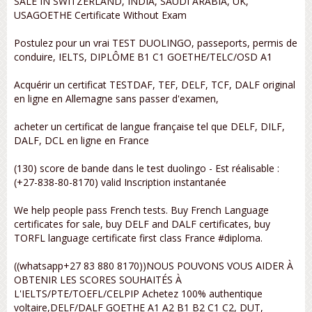
SALE IN SWITZERLAND, INDIA, SAUDI ARABIA, UK,
USAGOETHE Certificate Without Exam
Postulez pour un vrai TEST DUOLINGO, passeports, permis de
conduire, IELTS, DIPLÔME B1 C1 GOETHE/TELC/OSD A1
Acquérir un certificat TESTDAF, TEF, DELF, TCF, DALF original
en ligne en Allemagne sans passer d'examen,
acheter un certificat de langue française tel que DELF, DILF,
DALF, DCL en ligne en France
(130) score de bande dans le test duolingo - Est réalisable :
(+27-838-80-8170) valid Inscription instantanée
We help people pass French tests. Buy French Language
certificates for sale, buy DELF and DALF certificates, buy
TORFL language certificate first class France #diploma.
((whatsapp+27 83 880 8170))NOUS POUVONS VOUS AIDER À
OBTENIR LES SCORES SOUHAITÉS À
L'IELTS/PTE/TOEFL/CELPIP Achetez 100% authentique
voltaire,DELF/DALF GOETHE A1 A2 B1 B2 C1 C2, DUT,