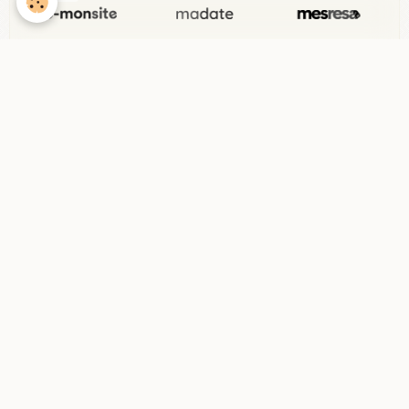
Anti-spam
CLIQUEZ POUR VALIDER
IconCaptcha ©
S'abonner par e-mail au sujet
Envoyer
Menu