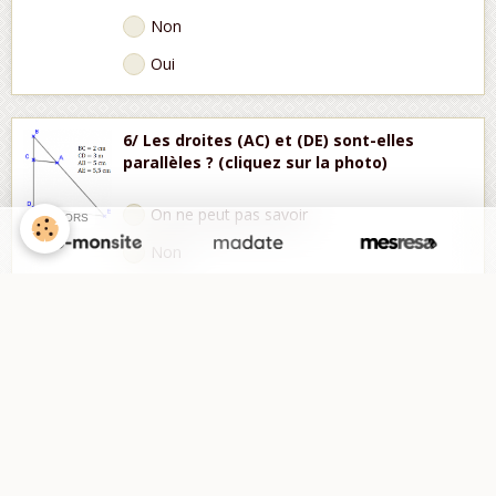
Non
Oui
6/ Les droites (AC) et (DE) sont-elles
parallèles ? (cliquez sur la photo)
On ne peut pas savoir
SPONSORS
Non
Oui
Voir les réponses
Partager
Facebook
Twitter
Email