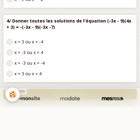
4/ Donner toutes les solutions de l'équation (-3x - 9)(4x
+ 3) = -(-3x - 9)(-3x -7)
x = 3 ou x = -4
x = -3 ou x = 4
x = -3 ou x = -4
x = 3 ou x = 4
SPONSORS
Voir les réponses
Partager
Facebook
Twitter
Email
4
votes. Moyenne
4
sur 5.