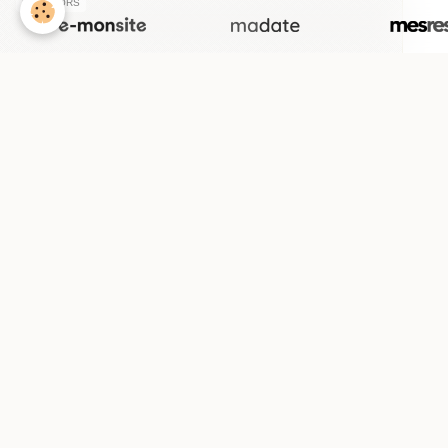
SPONSORS
Voir 
P
Com