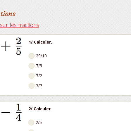
tions
ur les fractions
1/ Calculer.
29/10
7/5
7/2
7/7
2/ Calculer.
2/5