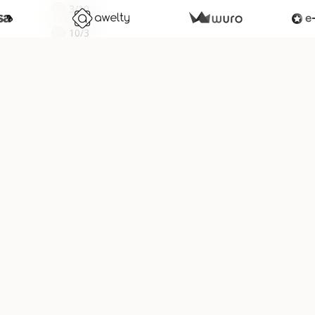
3/10
10/3
6/5
les réponses
artager
Facebook
Twitter
Email
13
votes. Moyenne
4
sur 5.
mentaires
1. Maxime
Le 23/12/2020
Bonjour
Il me semble qu’il y a une erreur sur la réponse du premier exe