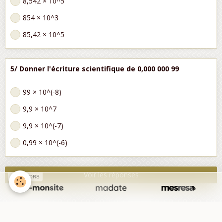
8,542 × 10^5
854 × 10^3
85,42 × 10^5
5/ Donner l'écriture scientifique de 0,000 000 99
99 × 10^(-8)
9,9 × 10^7
9,9 × 10^(-7)
0,99 × 10^(-6)
Voir les réponses
SPONSORS
Partager
Facebook
Twitter
Email