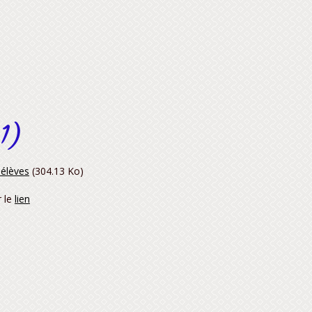
 1)
 élèves
(304.13 Ko)
r le
lien