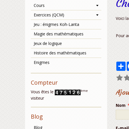
Ch
Cours
Exercices (QCM)
Voici l
Jeu : énigmes Koh-Lanta
Magie des mathématiques
Pour a
Jeux de logique
Histoire des mathématiques
Enigmes
P
Compteur
Ajo
ème
Vous êtes le
visiteur
Nom
Blog
Blog
E-mail