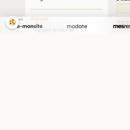
Forum
SPONSORS
Site I
A propos du site web
Présentation des membres
Mess
Discussions générales
Anti-