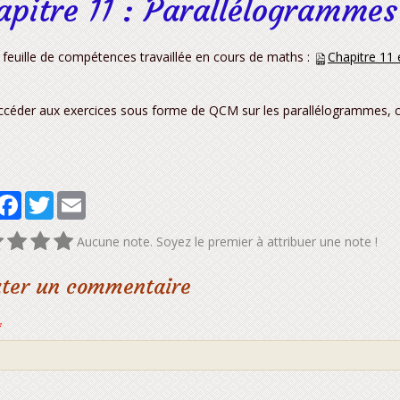
apitre 11 : Parallélogrammes
a feuille de compétences travaillée en cours de maths :
Chapitre 11 
ccéder aux exercices sous forme de QCM sur les parallélogrammes, cl
artager
Facebook
Twitter
Email
Aucune note. Soyez le premier à attribuer une note !
uter un commentaire