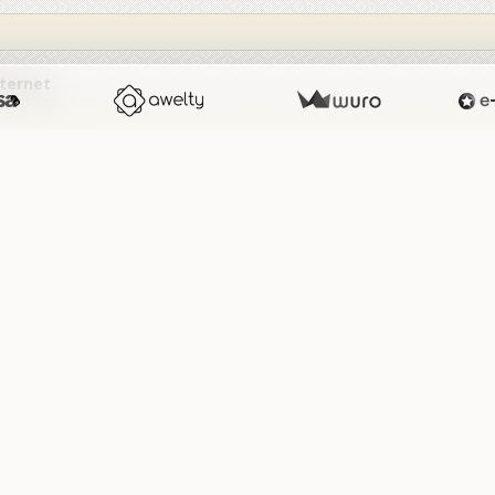
nternet
age
Aperçu
spam