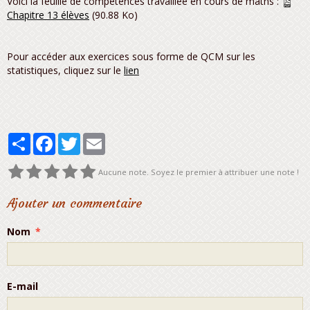
Voici la feuille de compétences travaillée en cours de maths :
Chapitre 13 élèves
(90.88 Ko)
Pour accéder aux exercices sous forme de QCM sur les
statistiques, cliquez sur le
lien
Partager
Facebook
Twitter
Email
Aucune note. Soyez le premier à attribuer une note !
Ajouter un commentaire
Nom
E-mail