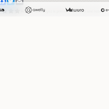
Aucune note. Soyez le premier à attribuer une note !
mentaires
1. Yacine
Le 08/03/2024
Frida Khalo
2. Yacine
Le 08/03/2024
Pour 8 repas il faudra environ 45,52€
uter un commentaire