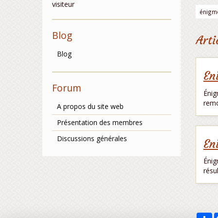
visiteur
énigm
Blog
Arti
Blog
En
Forum
Énig
remo
A propos du site web
Présentation des membres
Discussions générales
En
Énig
résu
P