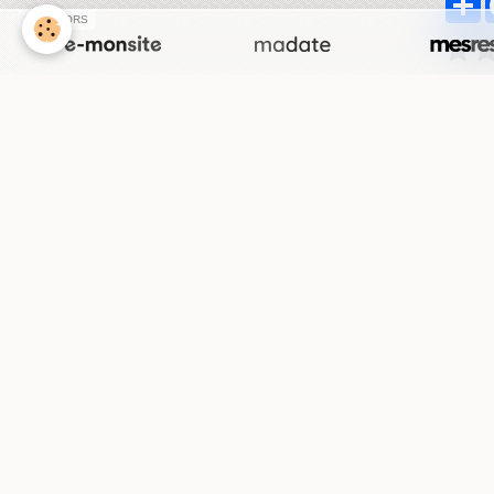
SPONSORS
Com
Ajo
Nom