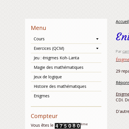
Accueil
Menu
En
Cours
Exercices (QCM)
Par
car
Jeu : énigmes Koh-Lanta
Énigme 
Magie des mathématiques
29 rep
Jeux de logique
Répons
Histoire des mathématiques
Enigme
Enigmes
CDI. D
D'autr
Compteur
ème
Vous êtes le