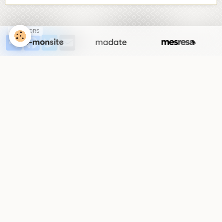
SPONSORS
Partager
Facebook
Twitter
Email
1
vote. Moyenne
5
sur 5.
Commentaires
1. Yacine
Le 08/03/2024
Il aura besoin de 54 cartes
2. Yacine
Le 08/03/2024
L'Égypte
Ajouter un commentaire
Nom