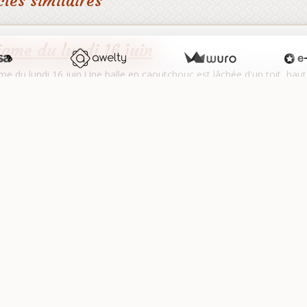
cles similaires
igme du lundi 16 juin
me du lundi 16 juin Une balle en caoutchouc est lâchée d'un toit, haut
ntre aux 3/4 de sa hauteur précédente. Combien de fois la balle va-t-
igme du jeudi 12 juin
me du jeudi 12 juin Kanga a pris trois nombres de 1 chiffre. Elle les a m
ltat si elle les avait additionnés ? Réponse de l'é…
artager
Facebook
Twitter
Email
Aucune note. Soyez le premier à attribuer une note !