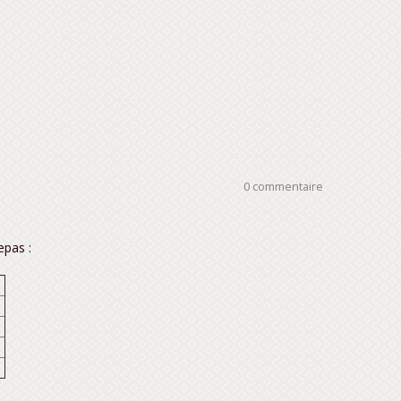
0 commentaire
epas :