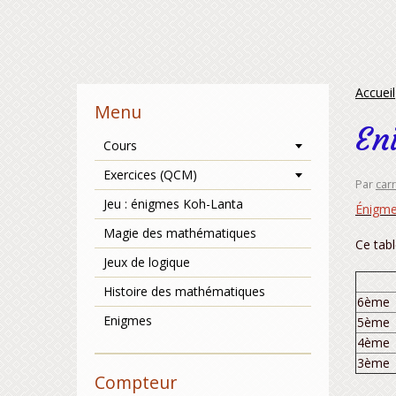
Accueil
Menu
En
Cours
Exercices (QCM)
Par
car
Jeu : énigmes Koh-Lanta
Énigme
Magie des mathématiques
Ce tabl
Jeux de logique
Histoire des mathématiques
6ème
Enigmes
5ème
4ème
3ème
Compteur