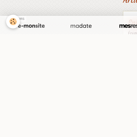
Arti
SPONSORS
En
Énig
remo
En
Énig
résu
P