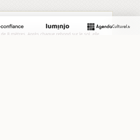
 de 8 mètres. Après chaque rebond sur le sol, elle
ell…
ultipliés. Le résultat est 135. Quel aurait été le