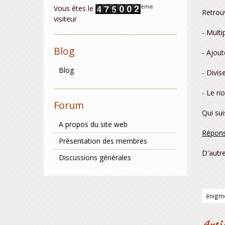
ème
Vous êtes le
Retrou
visiteur
- Multi
Blog
- Ajou
Blog
- Divis
- Le no
Forum
Qui sui
A propos du site web
Répons
Présentation des membres
D'autr
Discussions générales
énigm