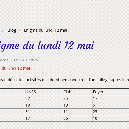
Blog
Enigme du lundi 12 mai
igme du lundi 12 mai
roccia
Le 12/05/2025
 du lundi 12 mai
eau décrit les activités des demi-pensionnaires d'un collège après le r
UNSS
Club
Foyer
22
35
17
18
19
6
31
11
25
17
66
10